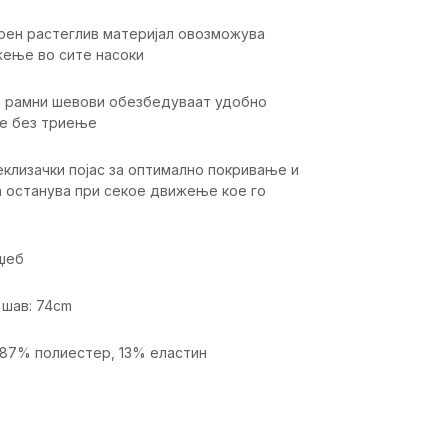
ен растеглив материјал овозможува
ење во сите насоки
и рамни шевови обезбедуваат удобно
е без триење
еклизачки појас за оптимално покривање и
а останува при секое движење кое го
џеб
шав: 74cm
 87% полиестер, 13% еластин
ика
Вредност
Хеланки