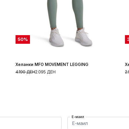
50
%
Хеланки MFO MOVEMENT LEGGING
Х
4.190
ДЕН
2.095
ДЕН
2
Е-маил