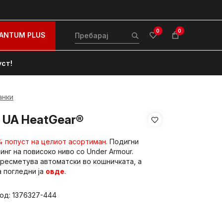
0
0
ANTUM PLUS
уст!
анки
 UA HeatGear®
% попуст на целиот асортиман.
Подигни
нинг на повисоко ниво со Under Armour.
ресметува автоматски во кошничката, а
 погледни ја
овде
.
вод:
1376327-444