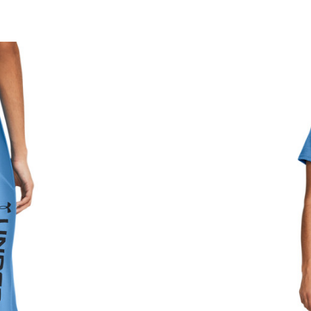
Пол
Намена
Возраст