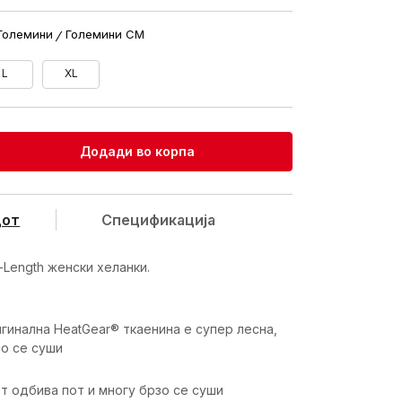
Големини
Големини CM
L
XL
Додади во корпа
дот
Спецификацијa
l-Length женски хеланки.
гинална HeatGear® ткаенина е супер лесна,
зо се суши
т одбива пот и многу брзо се суши