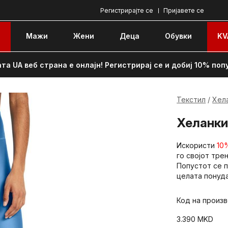
Регистрирајте се
Пријавете се
e
Мажи
Жени
Децa
Обувки
KV
та UA веб страна е онлајн! Регистрирај се и добиј 10% поп
Текстил
Хел
Хеланки
Искористи
10
го својот тре
Попустот се п
целата понуда
Код на произ
3.390
MKD