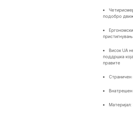
Четирисмер
подобро движ
Ергономск
пристигнувањ
Висок UA н
поддршка кој
правите
Страничен 
Внатрешен 
Материјал:
Карактерист
Категорија