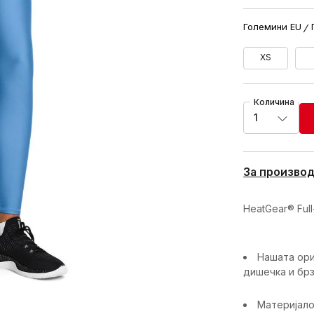
Големини EU
XS
Количина
1
За произво
HeatGear® Ful
Нашата ори
дишечка и бр
Материјало