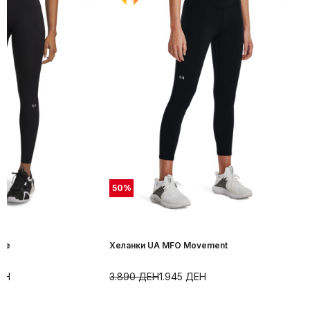
50
%
ite
Хеланки UA MFO Movement
ЕН
3.890
ДЕН
1.945
ДЕН