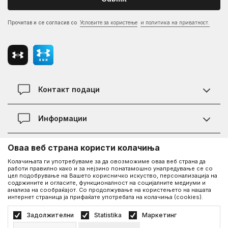
Прочитав и се согласив со
Условите за користење
и политика на приватност.
Контакт подаци
Контакт
Информации
Локации
Правила на KVANTUM PLUS програмата
Оваа веб страна користи колачиња
Информации за Under Armour
Статус на нарачка
Колачињата ги употребуваме за да овозможиме оваа веб страна да
работи правилно како и за нејзино понатамошно унапредување се со
За нас - приказната за Under Armour
Политика на приватност
UA Social
цел подобрување на Вашето корисничко искуство, персонализација на
содржините и огласите, функционалност на социјалните медиуми и
Дознајте повеќе за UA
Најчести прашања
анализа на сообраќајот. Со продолжување на користењето на нашата
интернет страница ја прифаќате употребата на колачиња (cookies).
Facebook
Вработување
Услови на користење
©2026
www.underarmour.mk
, Изработка
NB SOFT
. Сите права задржани.
Задолжителни
Statistika
Маркетинг
Соработка
Како да купите
Политика на приватност
Услови на користење