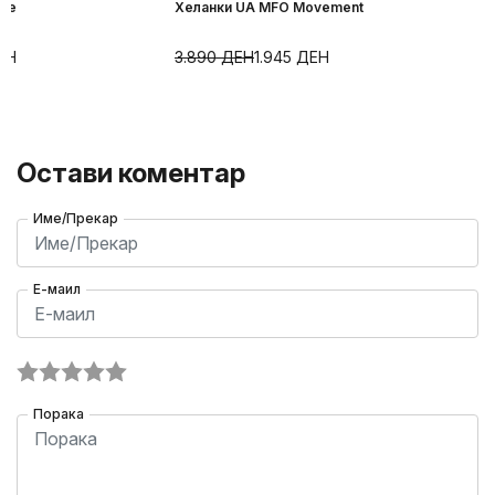
ite
Хеланки UA MFO Movement
ЕН
3.890
ДЕН
1.945
ДЕН
Остави коментар
Име/Прекар
Е-маил
Порака