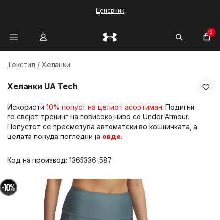
Ценовник
0
Текстил
Хеланки
Хеланки UA Tech
Искористи
10% попуст на целиот асортиман.
Подигни
го својот тренинг на повисоко ниво со Under Armour.
Попустот се пресметува автоматски во кошничката, а
целата понуда погледни ја
овде
.
Код на производ:
1365336-587