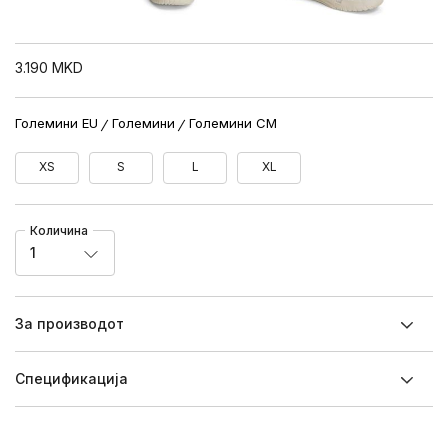
3.190
MKD
Големини EU
Големини
Големини CM
XS
S
L
XL
Количина
1
За производот
Спецификацијa