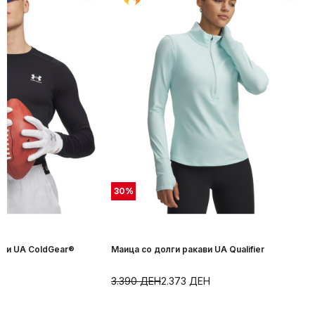
30
%
Маица со долги ракави UA ColdGear®
Маица со долги ракави UA Qualifier
3.390
ДЕН
2.373
ДЕН