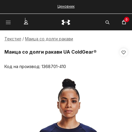
Ценовник
0
Текстил
Маица со долги ракави
Маица со долги ракави UA ColdGear®
Код на производ:
1368701-410