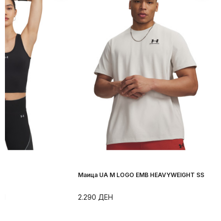
Маица UA M LOGO EMB HEAVYWEIGHT SS
ЕН
2.290
ДЕН