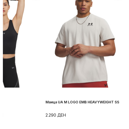
Маица UA M LOGO EMB HEAVYWEIGHT SS
ЕН
2.290
ДЕН