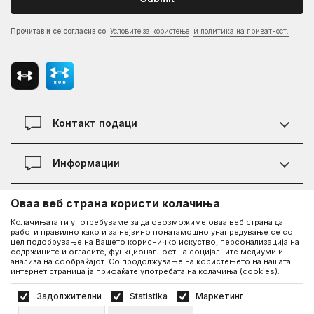
Прочитав и се согласив со
Условите за користење
и политика на приватност.
Контакт подаци
Контакт
Информации
Локации
Правила на KVANTUM PLUS програмата
Оваа веб страна користи колачиња
Информации за Under Armour
Статус на нарачка
Колачињата ги употребуваме за да овозможиме оваа веб страна да
работи правилно како и за нејзино понатамошно унапредување се со
За нас - приказната за Under Armour
Политика на приватност
UA Social
цел подобрување на Вашето корисничко искуство, персонализација на
содржините и огласите, функционалност на социјалните медиуми и
Дознајте повеќе за UA
Најчести прашања
анализа на сообраќајот. Со продолжување на користењето на нашата
интернет страница ја прифаќате употребата на колачиња (cookies).
Facebook
Вработување
Услови на користење
©2026
www.underarmour.mk
, Изработка
NB SOFT
. Сите права задржани.
Задолжителни
Statistika
Маркетинг
Соработка
Како да купите
Политика на приватност
Услови на користење