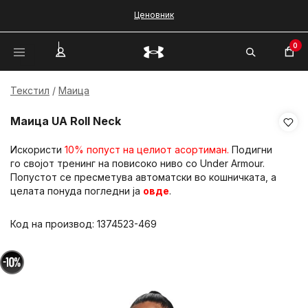
Ценовник
0
Текстил
Маица
Маица UA Roll Neck
Искористи
10% попуст на целиот асортиман.
Подигни
го својот тренинг на повисоко ниво со Under Armour.
Попустот се пресметува автоматски во кошничката, а
целата понуда погледни ја
овде
.
Код на производ:
1374523-469