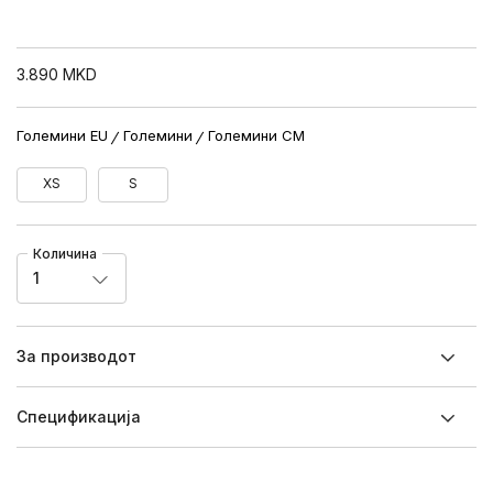
3.890
MKD
Големини EU
Големини
Големини CM
XS
S
Количина
1
За производот
Спецификацијa