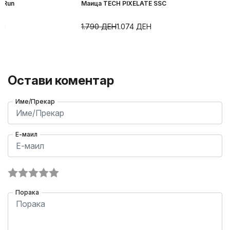
l Run
Маица TECH PIXELATE SSC
ЕН
1.790
ДЕН
1.074
ДЕН
Остави коментар
Име/Прекар
Е-маил
Порака