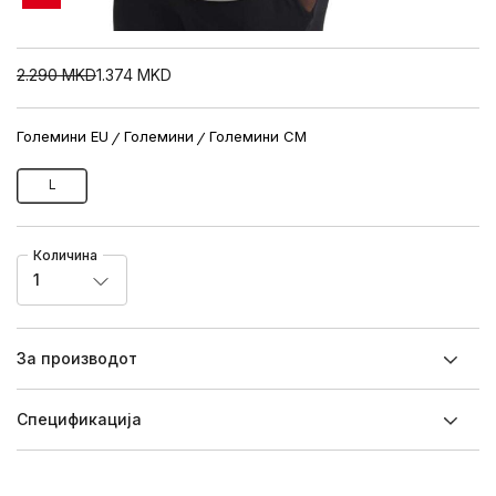
2.290
MKD
1.374
MKD
Големини EU
Големини
Големини CM
L
Количина
1
За производот
Спецификацијa