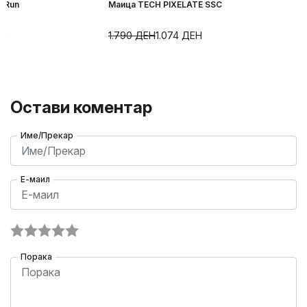
l Run
Маица TECH PIXELATE SSC
ЕН
1.790
ДЕН
1.074
ДЕН
Остави коментар
Име/Прекар
Е-маил
Порака