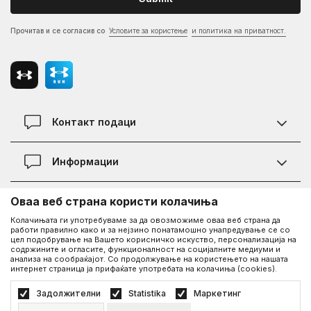
Прочитав и се согласив со
Условите за користење
и политика на приватност.
Контакт подаци
Контакт
Информации
Локации
Правила на KVANTUM PLUS програмата
Оваа веб страна користи колачиња
Информации за Under Armour
Статус на нарачка
Колачињата ги употребуваме за да овозможиме оваа веб страна да
работи правилно како и за нејзино понатамошно унапредување се со
За нас - приказната за Under Armour
Политика на приватност
UA Social
цел подобрување на Вашето корисничко искуство, персонализација на
содржините и огласите, функционалност на социјалните медиуми и
Дознајте повеќе за UA
Најчести прашања
анализа на сообраќајот. Со продолжување на користењето на нашата
интернет страница ја прифаќате употребата на колачиња (cookies).
Facebook
Вработување
Услови на користење
©2026
www.underarmour.mk
, Изработка
NB SOFT
. Сите права задржани.
Задолжителни
Statistika
Маркетинг
Соработка
Како да купите
Политика на приватност
Услови на користење