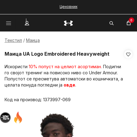
Ценовник
0
Текстил
Маица
Маица UA Logo Embroidered Heavyweight
Искористи
10% попуст на целиот асортиман.
Подигни
го својот тренинг на повисоко ниво со Under Armour.
Попустот се пресметува автоматски во кошничката, а
целата понуда погледни ја
овде
.
Код на производ:
1373997-069