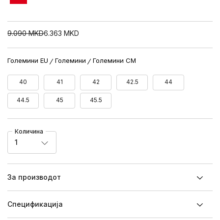
9.090
MKD
6.363
MKD
Големини EU
Големини
Големини CM
40
41
42
42.5
44
44.5
45
45.5
Количина
1
За производот
Спецификацијa