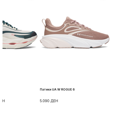
r
Патики UA W ROGUE 6
ЕН
5.090
ДЕН