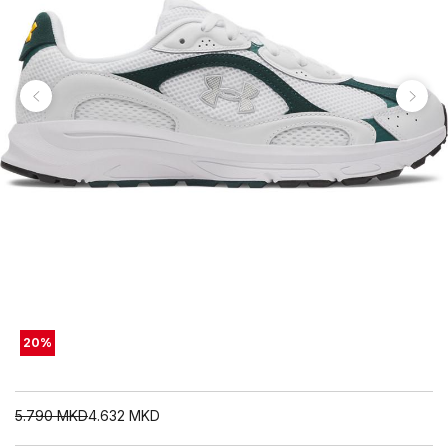
20
%
5.790
MKD
4.632
MKD