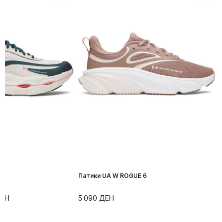
r
Патики UA W ROGUE 6
ЕН
5.090
ДЕН