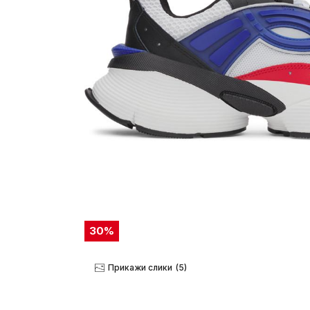
30
%
Прикажи слики
(5)