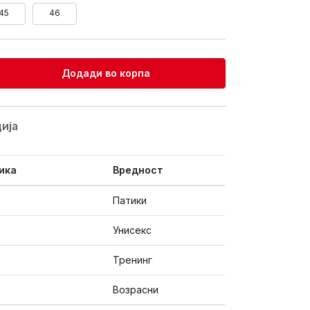
45
46
Додади во корпа
ијa
ика
Вредност
Патики
Унисекс
Тренинг
Возрасни