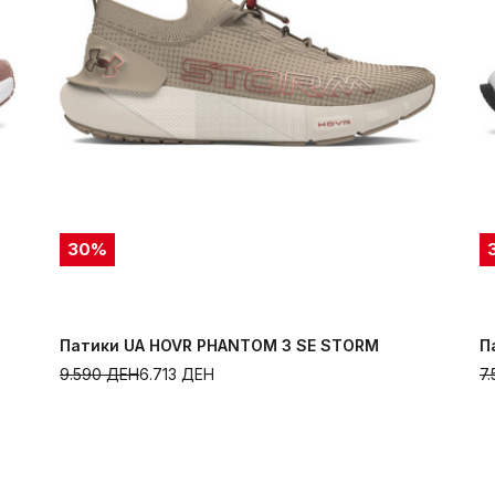
30
%
Патики UA HOVR PHANTOM 3 SE STORM
П
9.590
ДЕН
6.713
ДЕН
7