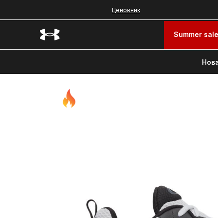
Ценовник
Summer sal
Нова