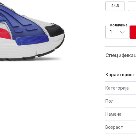
44.5
Количина
1
Спецификац
Карактерист
Категорија
Пол
Намена
Возраст