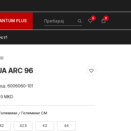
0
0
ANTUM PLUS
уст!
ки
UA ARC 96
вод:
6006060-101
93
MKD
Големини
Големини CM
42
42.5
43
44