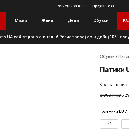
Регистрирајте се
Пријавете се
e
Мажи
Жени
Децa
Обувки
KV
та UA веб страна е онлајн! Регистрирај се и добиј 10% поп
Обувки
Пати
Патики 
Код на произ
8.990
MKD
6.2
Големини EU
41