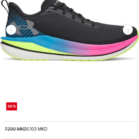
30
%
7.290
MKD
5.103
MKD