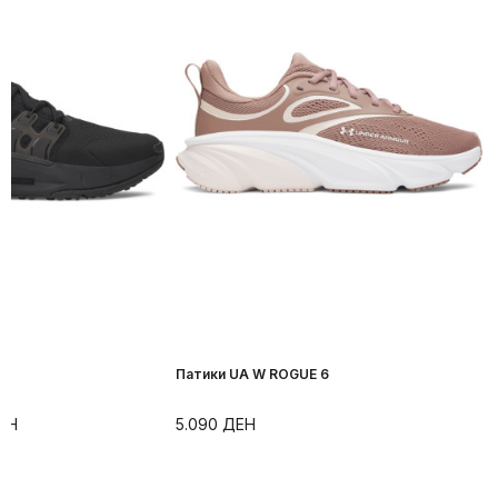
X
Патики UA W ROGUE 6
ЕН
5.090
ДЕН