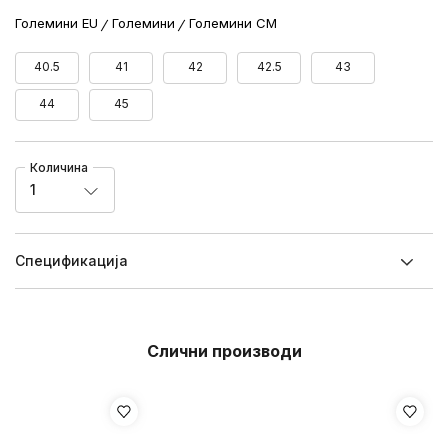
Големини EU
Големини
Големини CM
40.5
41
42
42.5
43
44
45
Количина
1
Спецификацијa
Слични производи