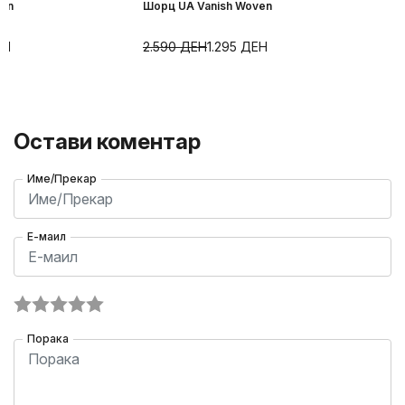
ven
Шорц UA Vanish Woven
ЕН
2.590
ДЕН
1.295
ДЕН
Остави коментар
Име/Прекар
Е-маил
Порака