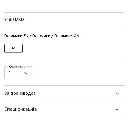
3.190
MKD
Големини EU
Големини
Големини CM
M
Количина
1
За производот
Спецификацијa