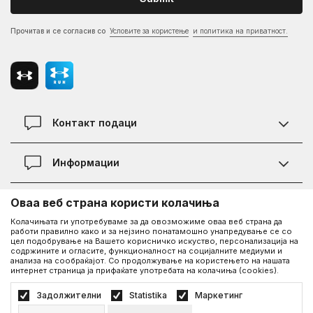
Прочитав и се согласив со
Условите за користење
и политика на приватност.
Контакт подаци
Контакт
Информации
Локации
Правила на KVANTUM PLUS програмата
Оваа веб страна користи колачиња
Информации за Under Armour
Статус на нарачка
Колачињата ги употребуваме за да овозможиме оваа веб страна да
работи правилно како и за нејзино понатамошно унапредување се со
За нас - приказната за Under Armour
Политика на приватност
UA Social
цел подобрување на Вашето корисничко искуство, персонализација на
содржините и огласите, функционалност на социјалните медиуми и
Дознајте повеќе за UA
Најчести прашања
анализа на сообраќајот. Со продолжување на користењето на нашата
интернет страница ја прифаќате употребата на колачиња (cookies).
Facebook
Вработување
Услови на користење
©2026
www.underarmour.mk
, Изработка
NB SOFT
. Сите права задржани.
Задолжителни
Statistika
Маркетинг
Соработка
Како да купите
Политика на приватност
Услови на користење