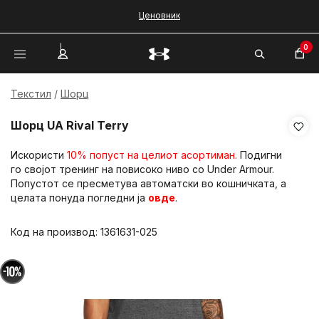
Ценовник
0
Текстил
Шорц
Шорц UA Rival Terry
Искористи
10% попуст на целиот асортиман.
Подигни
го својот тренинг на повисоко ниво со Under Armour.
Попустот се пресметува автоматски во кошничката, а
целата понуда погледни ја
овде
.
Код на производ:
1361631-025