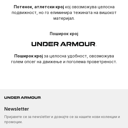
YXL 18 -
32.5 -
30 -
Потенок, атлетски крој
кој овозможува целосна
34 - 37
65 - 70
подвижност, но го елиминира тежината на вишокот
20
35.5
33
материјал.
Поширок крој
ГОЛЕМИНИ ЗА МОМЧИЊА – МАЛО ДЕТЕ
US
Гради
Струк
Колкови
Висина
Големини
(in)
(in)
(in)
(in)
Поширок крој
за целосна удобност, овозможува
голем опсег на движење и поголема проветреност.
21.5 -
21.5 -
22.5 -
4
38 - 41
22.5
22.5
23.5
22.5 -
22 -
23.5 -
5
41 - 44
23.5
23
24.5
22.5 -
22.5 -
24.5 -
44 -
6
24.5
23.5
25.5
46.5
Newsletter
24.5 -
23 -
25.5 -
46.5 -
7
26
24
26.5
50
Пријавете се за newsletter и дознајте се за нашите нови колекции и
промоции.