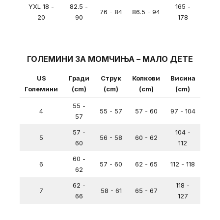
YXL 18 -
82.5 -
165 -
76 - 84
86.5 - 94
20
90
178
ГОЛЕМИНИ ЗА МОМЧИЊА – МАЛО ДЕТЕ
US
Гради
Струк
Колкови
Висина
Големини
(cm)
(cm)
(cm)
(cm)
55 -
4
55 - 57
57 - 60
97 - 104
57
57 -
104 -
5
56 - 58
60 - 62
60
112
60 -
6
57 - 60
62 - 65
112 - 118
62
62 -
118 -
7
58 - 61
65 - 67
66
127