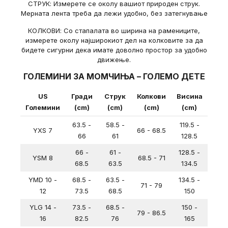
СТРУК: Измерете се околу вашиот природен струк.
Мерната лента треба да лежи удобно, без затегнување
КОЛКОВИ: Со стапалата во ширина на рамениците,
измерете околу најширокиот дел на колковите за да
бидете сигурни дека имате доволно простор за удобно
движење.
ГОЛЕМИНИ ЗА МОМЧИЊА – ГОЛЕМО ДЕТЕ
US
Гради
Струк
Колкови
Висина
Големини
(cm)
(cm)
(cm)
(cm)
63.5 -
58.5 -
119.5 -
YXS 7
66 - 68.5
66
61
128.5
66 -
61 -
128.5 -
YSM 8
68.5 - 71
68.5
63.5
134.5
YMD 10 -
68.5 -
63.5 -
134.5 -
71 - 79
12
73.5
68.5
150
YLG 14 -
73.5 -
68.5 -
150 -
79 - 86.5
16
82.5
76
165