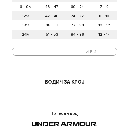
6 - 9M
46 - 47
69 - 74
7 - 9
12M
47 - 48
74 - 77
8 - 10
18M
48 - 51
77 - 84
10 - 12
24M
51 - 53
84 - 89
12 - 14
ЦЕНТИМЕТРИ
ИНЧИ
US
Гради
Струк
Колкови
Висина
Големини
(in)
(in)
(in)
(in)
25 -
23 -
47 -
YXS 7
26 - 27
26
24
50.5
ВОДИЧ ЗА КРОЈ
26 -
24 -
50.5 -
YSM 8
27 - 28
27
25
53
YMD 10 -
27 -
25 -
28 - 31
53 - 59
12
29
27
Потесен крој
YLG 14 -
29 -
27 -
31 - 34
59 - 65
16
32.5
30