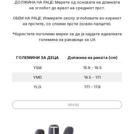
ДОЛЖИНА НА РАЦЕ: Мерете од основата на дланката
на зглобот до врвот на средниот прст.
ОБЕМ НА РАЦЕ: Измерете околу зглобовите во коренот
на прстите, со споени прсти (освен палците).
*Користете поголеми мерки за да ја најдете идеалната
големина на ракавици за UA
ГОЛЕМИНИ ЗА ДЕЦА
Должина на раката (cm)
YSM
15.9 - 16.5
YMD
16.5 - 17.1
YLG
17.1 - 17.8
ГОЛЕМИНИ ЗА ДЕЦА
Должина на раката (in)
ЦЕНТИМЕТРИ
ИНЧИ
YSM
6 ¼ – 6 ½
YMD
6 ½ – 6 ¾
YLG
6 ¾ - 7