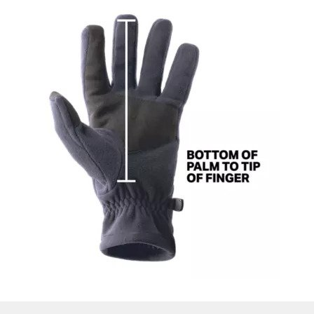
SM
6 ⅜ – 6 ⅞
6 ⅜ – 6 ⅝
MD
7 – 7 ½
6 ¾ - 7
LG
7 ⅝ – 8 ⅛
7 ⅛ – 7 ⅜
XL
8 ¼ – 8 ¾
7 ½ - 7 ¾