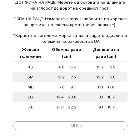
ДОЛЖИНА НА РАЦЕ: Мерете од основата на дланката
на зглобот до врвот на средниот прст.
ОБЕМ НА РАЦЕ: Измерете околу зглобовите во коренот
на прстите, со споени прсти (освен палците).
*Користете поголеми мерки за да ја најдете идеалната
големина на ракавици за UA
Женски
Обем на раце
Должина на
големини
(cm)
раце (cm)
XS
14.6 - 15.9
15.2 - 15.9
SM
16.2 - 17.5
16.2 - 16.8
MD
17.8 - 19.1
17.1 - 17.8
LG
19.4 - 20.6
18.1 - 18.7
XL
21.0 - 22.2
19.1 - 19.7
Женски
Обем на раце
Должина на
големини
(in)
раце (in)
ЦЕНТИМЕТРИ
ИНЧИ
XS
5 ¾ – 6 ¼
6 – 6 ¼