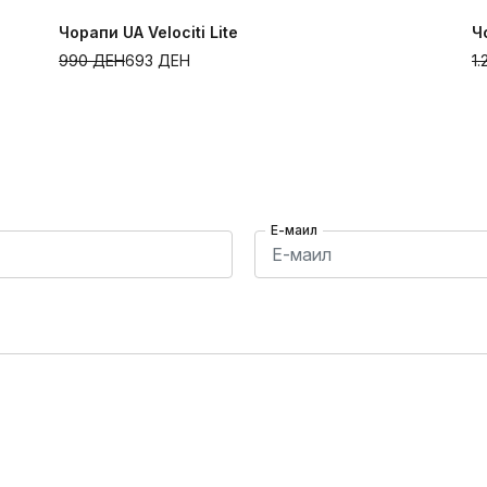
Чорапи UA Velociti Lite
Ч
990
ДЕН
693
ДЕН
1
Е-маил