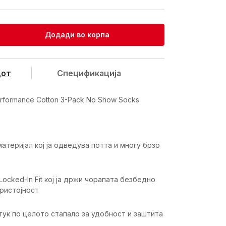
Додади во корпа
дот
Спецификацијa
rformance Cotton 3-Pack No Show Socks
атеријал кој ја одведува потта и многу брзо
Locked-In Fit кој ја држи чорапата безбедно
пристојност
тук по целото стапало за удобност и заштита