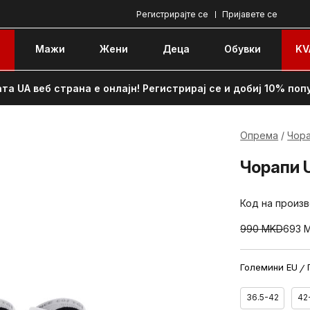
Регистрирајте се
Пријавете се
e
Мажи
Жени
Децa
Обувки
KV
та UA веб страна е онлајн! Регистрирај се и добиј 10% поп
Опрема
Чор
Чорапи 
Код на произ
990
MKD
693
Големини EU
36.5-42
42