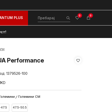
0
0
ANTUM PLUS
уст!
апи
UA Performance
вод:
1379526-100
MKD
Големини
Големини CM
-47.5
47.5-50.5