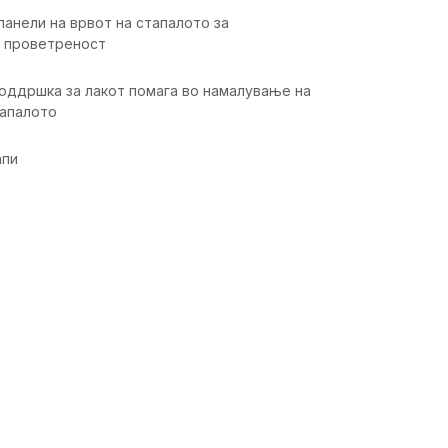
анели на врвот на стапалото за
 проветреност
оддршка за лакот помага во намалување на
тапалото
апи
ика
Вредност
Чорапи
Унисекс
Тренинг
Возрасни