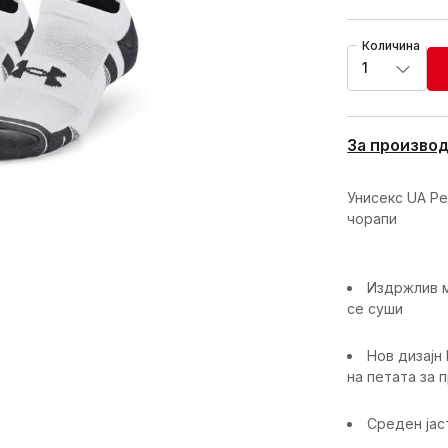
Количина
1
За произво
Унисекс UA Pe
чорапи
Издржлив м
се суши
Нов дизајн 
на петата за 
Среден јас