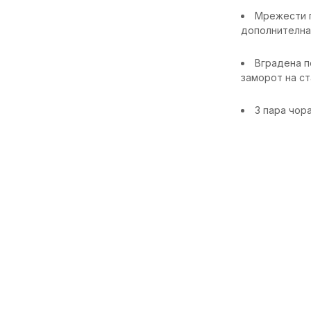
Мрежести п
дополнителна
Вградена п
заморот на с
3 пара чор
Карактерист
Категорија
Пол
Намена
Возраст