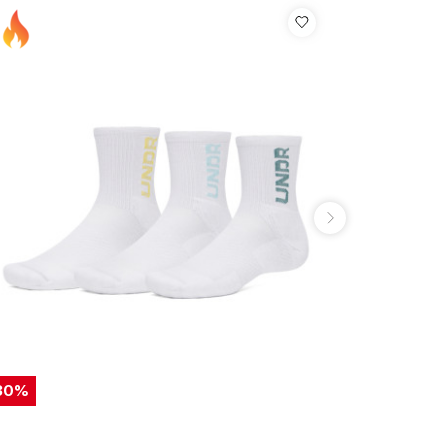
30
%
30
%