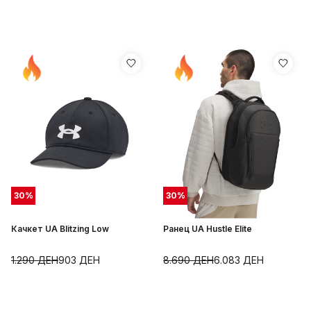
30
%
30
%
Качкет UA Blitzing Low
Ранец UA Hustle Elite
1.290
ДЕН
903
ДЕН
8.690
ДЕН
6.083
ДЕН