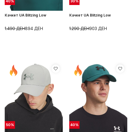
40
%
30
%
Качкет UA Blitzing Low
Качкет UA Blitzing Low
1.490
ДЕН
894
ДЕН
1.290
ДЕН
903
ДЕН
50
%
40
%