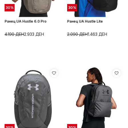
30
%
30
%
Ранец UA Hustle 6.0 Pro
Ранец UA Hustle Lite
4.190
ДЕН
2.933
ДЕН
2.090
ДЕН
1.463
ДЕН
30
%
30
%