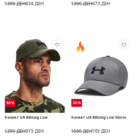
1.390
ДЕН
834
ДЕН
1.390
ДЕН
973
ДЕН
30
%
30
%
Качкет UA Blitzing Low
Качкет UA Blitzing Low Storm
1.390
ДЕН
973
ДЕН
1.590
ДЕН
1.113
ДЕН