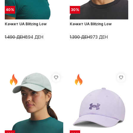
40
%
30
%
Качкет UA Blitzing Low
Качкет UA Blitzing Low
1.490
ДЕН
894
ДЕН
1.390
ДЕН
973
ДЕН