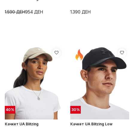
1.590
ДЕН
954
ДЕН
1.390
ДЕН
40
%
30
%
Качкет UA Blitzing
Качкет UA Blitzing Low