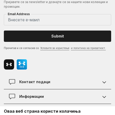
Пријавете се за newsletter и дознајте се за нашите нови колекции и
промоции.
Email Address
Submit
Прочитав и се согласив со
Условите за користење
и политика на приватност.
Контакт подаци
Контакт
Информации
Локации
Правила на KVANTUM PLUS програмата
Оваа веб страна користи колачиња
Информации за Under Armour