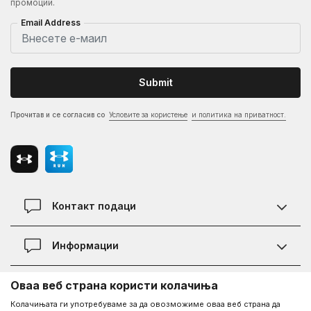
промоции.
Email Address
Submit
Прочитав и се согласив со
Условите за користење
и политика на приватност.
Контакт подаци
Контакт
Информации
Локации
Правила на KVANTUM PLUS програмата
Оваа веб страна користи колачиња
Информации за Under Armour
Статус на нарачка
Колачињата ги употребуваме за да овозможиме оваа веб страна да