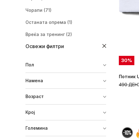
Чорапи
(71)
Останата опрема
(1)
Вреќа за тренинг
(2)
Освежи филтри
Ракавици
(4)
Трака
(9)
30
%
Пол
Капа
(2)
Потник 
Намена
Потник
(5)
490
ДЕН
Сет
(1)
Возраст
Појас
(1)
Крој
Маска
(1)
Големина