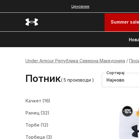
Ценовник
Summer sal
Нова
Under Armour Република Северна Македонија
Про
Сортирај
Потник
( 5 производи )
Најново
Качкет
(16)
Ранец
(32)
Торби
(12)
Торбица
(3)