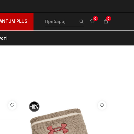
0
0
ANTUM PLUS
уст!