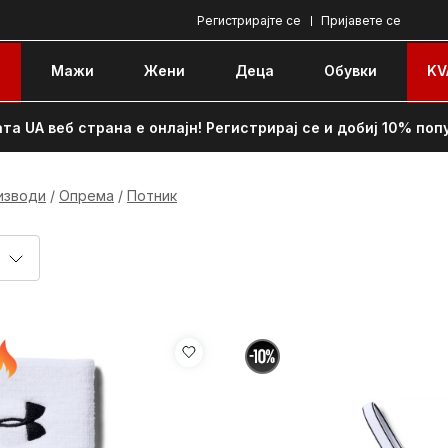
Регистрирајте се
Пријавете се
e
Мажи
Жени
Децa
Обувки
KV
та UA веб страна е онлајн! Регистрирај се и добиј 10% поп
изводи
Опрема
Потник