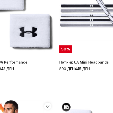
50
%
UA Performance
Потник UA Mini Headbands
343
ДЕН
890
ДЕН
445
ДЕН