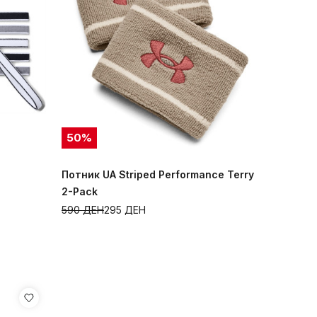
50
%
Потник UA Striped Performance Terry
2-Pack
590
ДЕН
295
ДЕН