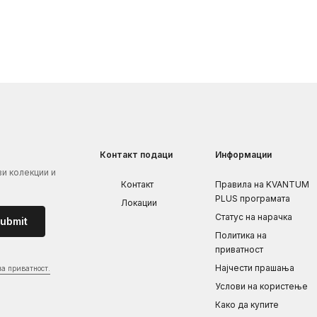
Контакт подаци
Информации
ви колекции и
Контакт
Правила на KVANTUM
PLUS програмата
Локации
Статус на нарачка
ubmit
Политика на
приватност
Најчести прашања
на приватност.
Услови на користење
Како да купите