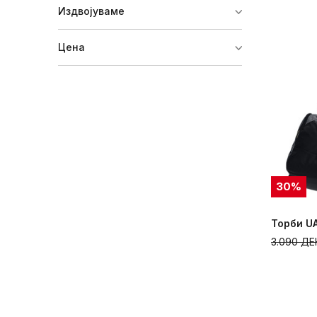
Издвојуваме
Цена
30
%
Торби UA
3.090
ДЕ