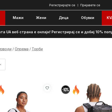
Регистрирајте се
Пријавете се
e
Мажи
Жени
Децa
Обувки
KV
та UA веб страна е онлајн! Регистрирај се и добиј 10% поп
изводи
Опрема
Торби