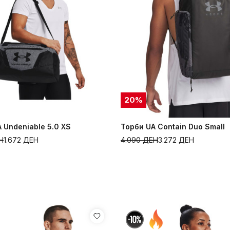
20
%
 Undeniable 5.0 XS
Торби UA Contain Duo Small
Н
1.672
ДЕН
4.090
ДЕН
3.272
ДЕН