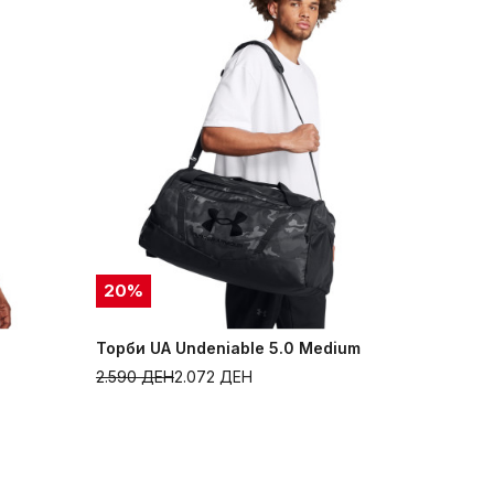
20
%
Торби UA Undeniable 5.0 Medium
2.590
ДЕН
2.072
ДЕН