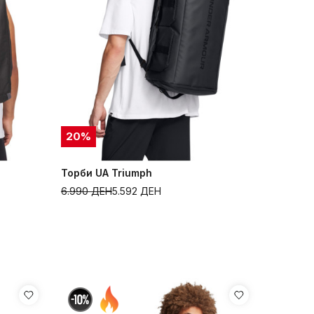
20
%
Торби UA Triumph
6.990
ДЕН
5.592
ДЕН