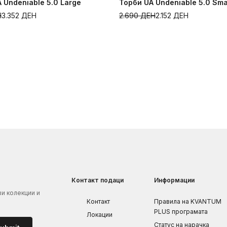
 Undeniable 5.0 Large
Торби UA Undeniable 5.0 Sma
Н
3.352
ДЕН
2.690
ДЕН
2.152
ДЕН
Контакт подаци
Информации
ви колекции и
Контакт
Правила на KVANTUM
PLUS програмата
Локации
Статус на нарачка