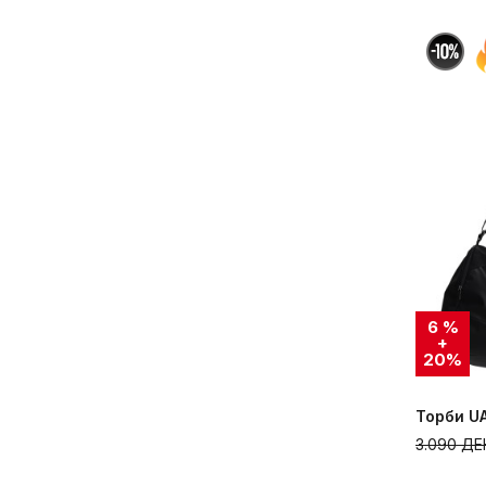
6
%
20
%
Торби UA
3.090
ДЕ