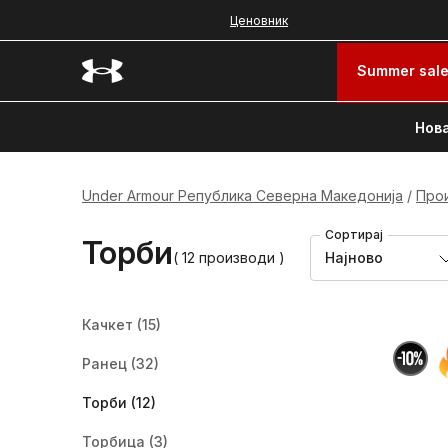
Ценовник
Summer sal
Нова
Under Armour Република Северна Македонија
Про
Сортирај
Торби
( 12 производи )
Најново
Качкет
(15)
Ранец
(32)
Торби
(12)
Торбица
(3)