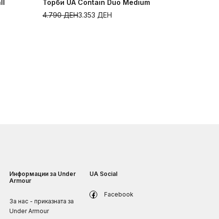
ll
Торби UA Contain Duo Medium
4.790
ДЕН
3.353
ДЕН
Информации за Under
UA Social
Armour
Facebook
За нас - приказната за
Under Armour