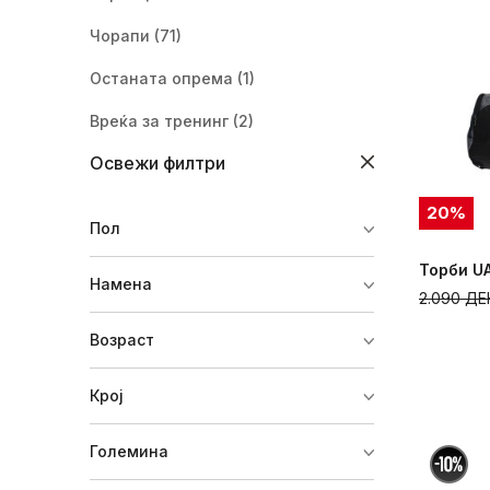
Чорапи
(71)
Останата опрема
(1)
Вреќа за тренинг
(2)
Освежи филтри
Ракавици
(4)
Трака
(9)
20
%
Пол
Капа
(2)
Торби UA
Намена
Потник
(5)
2.090
ДЕ
Сет
(1)
Возраст
Појас
(1)
Крој
Маска
(1)
Големина