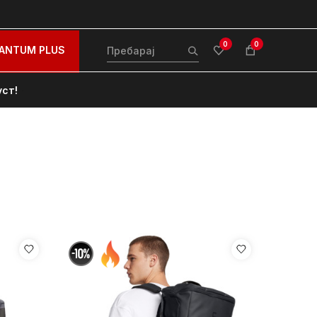
0
0
ANTUM PLUS
уст!