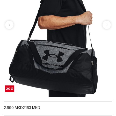
20
%
2.690
MKD
2.163
MKD