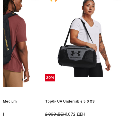
20
%
uo Medium
Торби UA Undeniable 5.0 XS
ЕН
2.090
ДЕН
1.672
ДЕН