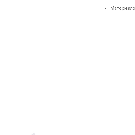
Материјало
Карактерист
Категорија
Пол
Намена
Возраст