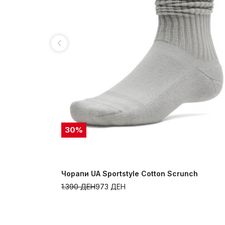
30
%
Чорапи UA Sportstyle Cotton Scrunch
1.390
ДЕН
973
ДЕН