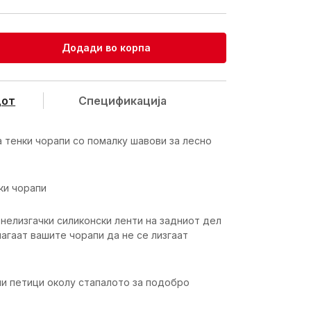
Додади во корпа
дот
Спецификацијa
а тенки чорапи со помалку шавови за лесно
ки чорапи
нелизгачки силиконски ленти на задниот дел
агаат вашите чорапи да не се лизгаат
и петици околу стапалото за подобро