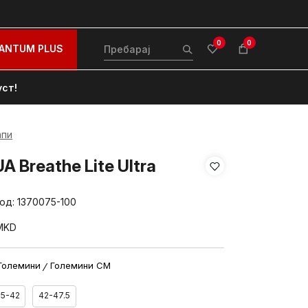
0
0
ANTUM PLUS
уст!
апи
A Breathe Lite Ultra
вод:
1370075-100
MKD
Големини
Големини CM
.5-42
42-47.5