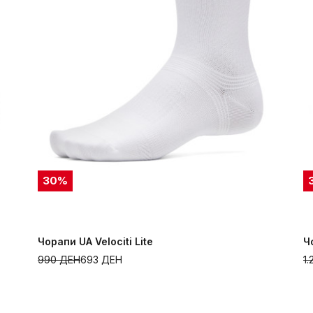
30
%
Чорапи UA Velociti Lite
Ч
990
ДЕН
693
ДЕН
1