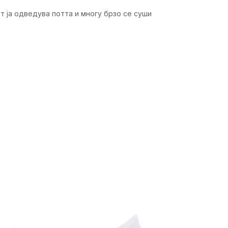
т ја одведува потта и многу брзо се суши
ика
Вредност
Чорапи
Жени
Тренинг
Возрасни