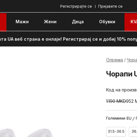
Регистрирајте се
Пријавете се
e
Мажи
Жени
Децa
Обувки
KV
та UA веб страна е онлајн! Регистрирај се и добиј 10% поп
Опрема
Чор
Чорапи U
Код на произ
1.190
MKD
952
Големини EU
31.5-36.5
36