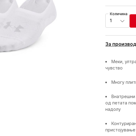
Количина
1
За произво
Меки, ултр
чувство
Многу плит
Внатрешни 
од петата пом
надолу
Контуриран
пристојување