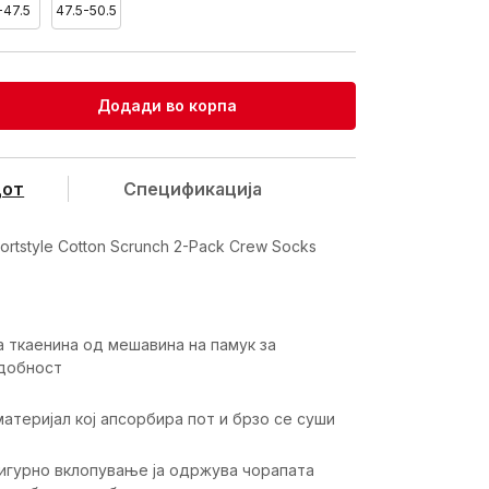
-47.5
47.5-50.5
Додади во корпа
дот
Спецификацијa
ortstyle Cotton Scrunch 2-Pack Crew Socks
а ткаенина од мешавина на памук за
добност
атеријал кој апсорбира пот и брзо се суши
сигурно вклопување ја одржува чорапата