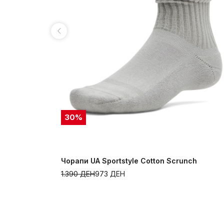
30
%
Чорапи UA Sportstyle Cotton Scrunch
1.390
ДЕН
973
ДЕН