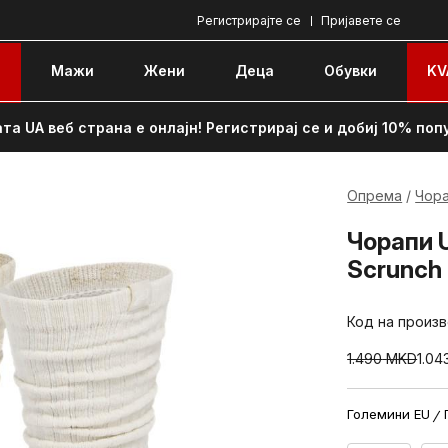
Регистрирајте се
Пријавете се
e
Мажи
Жени
Децa
Обувки
KV
та UA веб страна е онлајн! Регистрирај се и добиј 10% поп
Опрема
Чор
Чорапи U
Scrunch
Код на произ
1.490
MKD
1.04
Големини EU