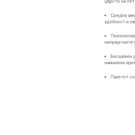
цврсто на пе
Средна амо
удобност и з
Технологиј
непријатните
Бесшевен д
намалена ири
Пакетот со
Карактерист
Категорија
Пол
Намена