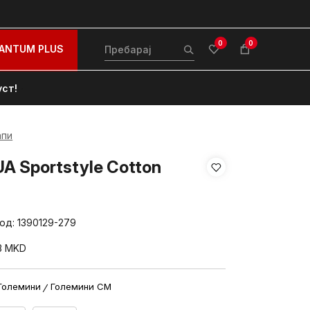
0
0
ANTUM PLUS
уст!
апи
A Sportstyle Cotton
вод:
1390129-279
3
MKD
Големини
Големини CM