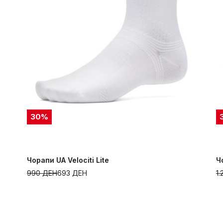
30
%
Чорапи UA Velociti Lite
Ч
990
ДЕН
693
ДЕН
1