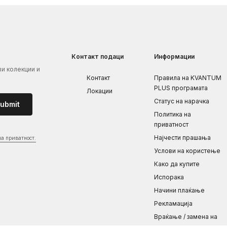
Контакт подаци
Информации
ви колекции и
Контакт
Правила на KVANTUM
PLUS програмата
Локации
Статус на нарачка
ubmit
Политика на
приватност
Најчести прашања
на приватност.
Услови на користење
Како да купите
Испорака
Начини плаќање
Рекламациja
Враќање / замена на
производот