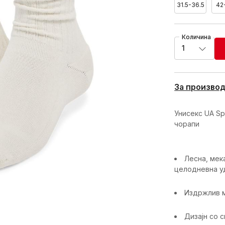
31.5-36.5
42
Количина
1
За произво
Унисекс UA Sp
чорапи
Лесна, мек
целодневна у
Издржлив м
Дизајн со 