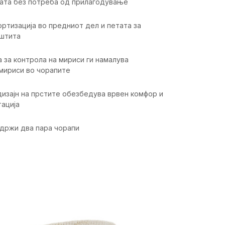
тата без потреба од прилагодување
ртизација во предниот дел и петата за
аштита
а за контрола на мириси ги намалува
 мириси во чорапите
изајн на прстите обезбедува врвен комфор и
тација
држи два пара чорапи
ика
Вредност
Чорапи
Унисекс
Тренинг