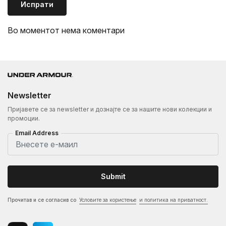
Испрати
Во моментот нема коментари
Newsletter
Пријавете се за newsletter и дознајте се за нашите нови колекции и
промоции.
Email Address
Submit
Прочитав и се согласив со
Условите за користење
и политика на приватност.