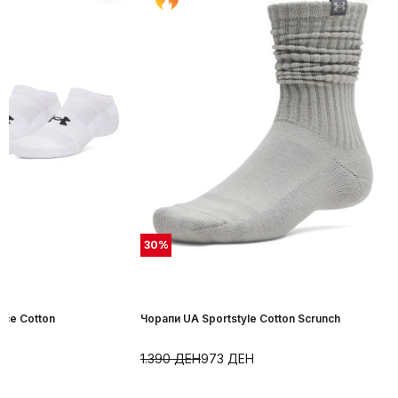
30
%
nce Cotton
Чорапи UA Sportstyle Cotton Scrunch
1.390
ДЕН
973
ДЕН