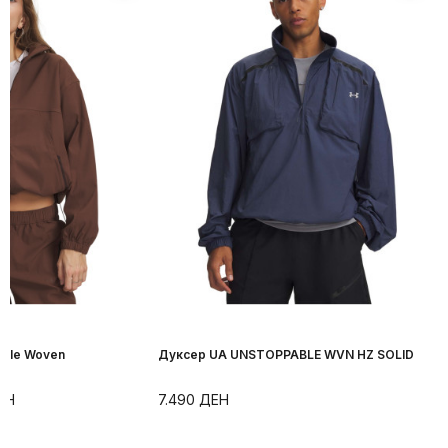
able Woven
Дуксер UA UNSTOPPABLE WVN HZ SOLID
ЕН
7.490
ДЕН