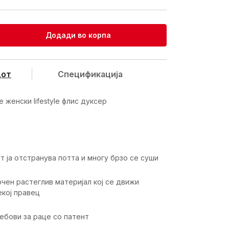
Додади во корпа
дот
Спецификацијa
e женски lifestyle флис дуксер
т ја отстранува потта и многу брзо се суши
чен растеглив материјал кој се движи
екој правец
ебови за раце со патент