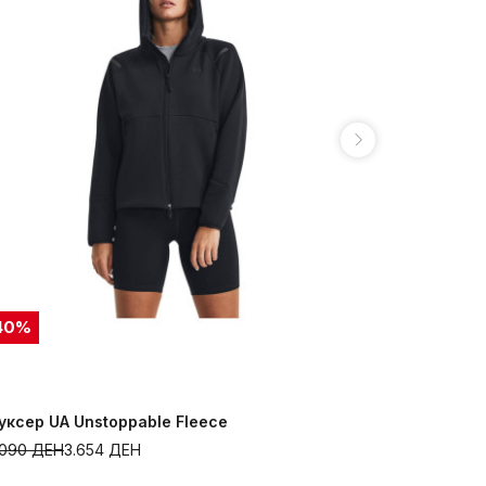
40
%
50
%
уксер UA Unstoppable Fleece
Долен дел 
.090
ДЕН
3.654
ДЕН
5.490
ДЕН
2