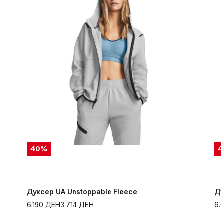
40
%
Дуксер UA Unstoppable Fleece
Д
6.190
ДЕН
3.714
ДЕН
6