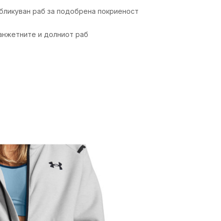
бликуван раб за подобрена покриеност
анжетните и долниот раб
ика
Вредност
Дуксер
Жени
Тренинг
Возрасни