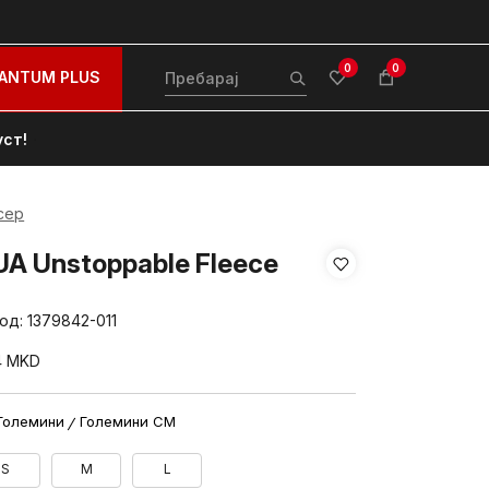
0
0
ANTUM PLUS
уст!
сер
UA Unstoppable Fleece
вод:
1379842-011
4
MKD
Големини
Големини CM
S
M
L