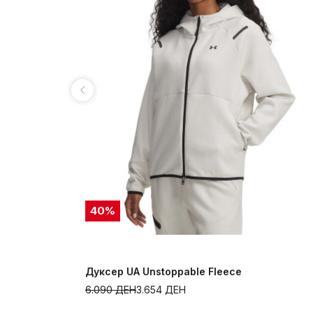
40
%
le Fleece
Дуксер UA Unstoppable Fleece
6.090
ДЕН
3.654
ДЕН