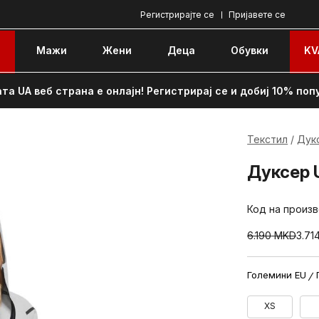
Регистрирајте се
Пријавете се
e
Мажи
Жени
Децa
Обувки
KV
та UA веб страна е онлајн! Регистрирај се и добиј 10% поп
Текстил
Дук
Дуксер 
Код на произ
6.190
MKD
3.71
Големини EU
XS