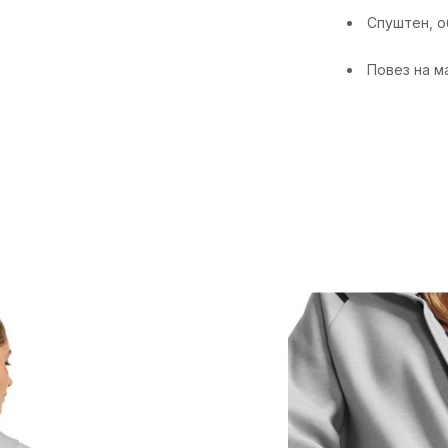
Спуштен, о
Повез на м
Карактерист
Категорија
Пол
Намена
Возраст