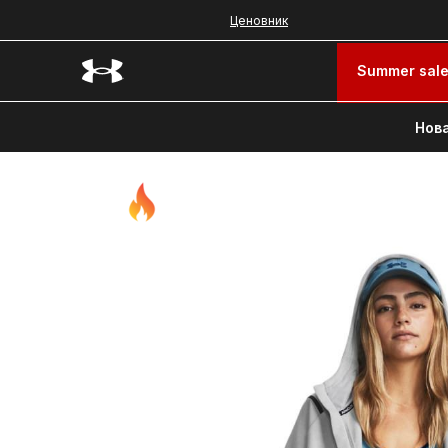
Ценовник
Summer sal
Нова