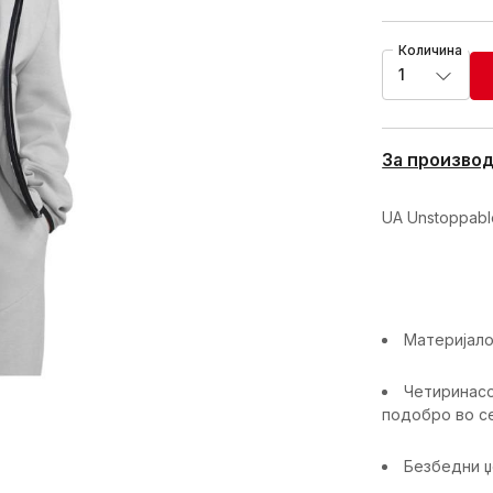
Количина
1
За произво
UA Unstoppabl
Материјало
Четиринасо
подобро во с
Безбедни џ