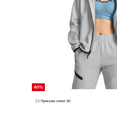
40
%
Прикажи слики
(6)