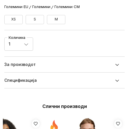
Големини EU
Големини
Големини CM
XS
S
M
Количина
1
За производот
Спецификацијa
Слични производи