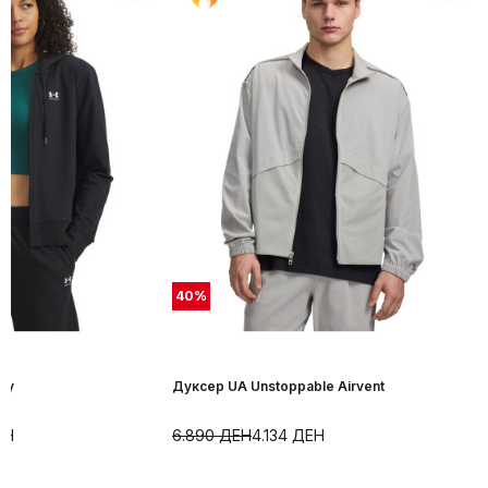
40
%
ry
Дуксер UA Unstoppable Airvent
ЕН
6.890
ДЕН
4.134
ДЕН