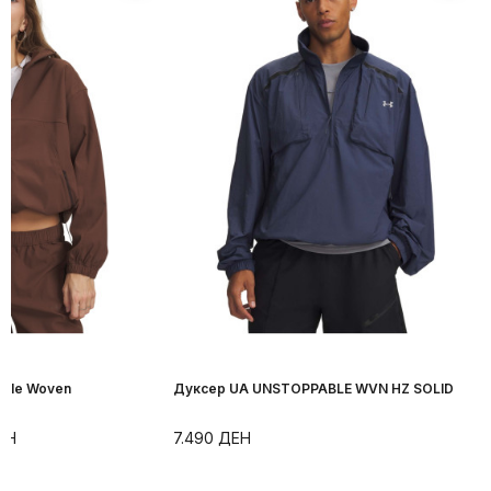
able Woven
Дуксер UA UNSTOPPABLE WVN HZ SOLID
ЕН
7.490
ДЕН