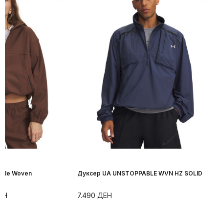
able Woven
Дуксер UA UNSTOPPABLE WVN HZ SOLID
ЕН
7.490
ДЕН