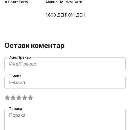
 UA Sport Terry
Маица UA Rival Core
Н
1.690
ДЕН
1.014
ДЕН
Остави коментар
Име/Прекар
Е-маил
Порака