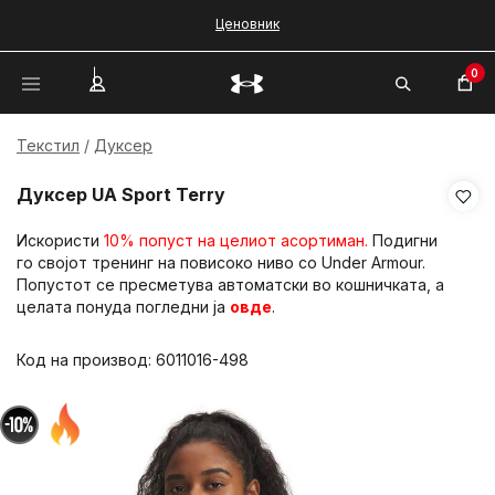
Ценовник
0
Текстил
Дуксер
Дуксер UA Sport Terry
Искористи
10% попуст на целиот асортиман.
Подигни
го својот тренинг на повисоко ниво со Under Armour.
Попустот се пресметува автоматски во кошничката, а
целата понуда погледни ја
овде
.
Код на производ:
6011016-498