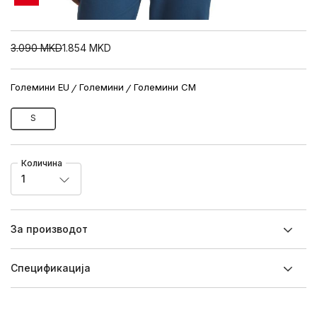
3.090
MKD
1.854
MKD
Големини EU
Големини
Големини CM
S
Количина
1
За производот
Спецификацијa