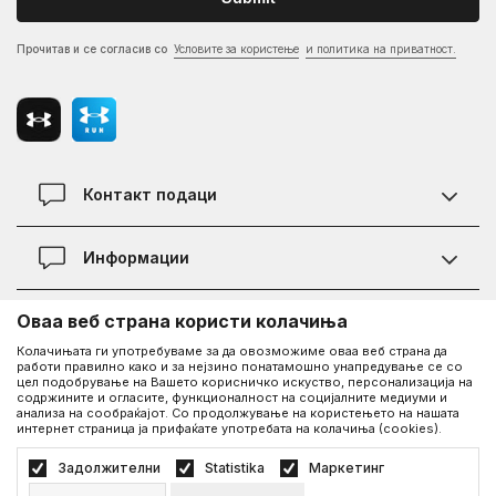
Прочитав и се согласив со
Условите за користење
и политика на приватност.
Контакт подаци
Контакт
Информации
Локации
Правила на KVANTUM PLUS програмата
Оваа веб страна користи колачиња
Информации за Under Armour
Статус на нарачка
Колачињата ги употребуваме за да овозможиме оваа веб страна да
работи правилно како и за нејзино понатамошно унапредување се со
За нас - приказната за Under Armour
Политика на приватност
UA Social
цел подобрување на Вашето корисничко искуство, персонализација на
содржините и огласите, функционалност на социјалните медиуми и
Дознајте повеќе за UA
Најчести прашања
анализа на сообраќајот. Со продолжување на користењето на нашата
интернет страница ја прифаќате употребата на колачиња (cookies).
Facebook
Вработување
Услови на користење
©2026
www.underarmour.mk
, Изработка
NB SOFT
. Сите права задржани.
Задолжителни
Statistika
Маркетинг
Соработка
Како да купите
Политика на приватност
Услови на користење