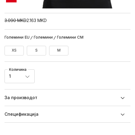
3.090
MKD
2.163
MKD
Големини EU
Големини
Големини CM
XS
S
M
Количина
1
За производот
Спецификацијa