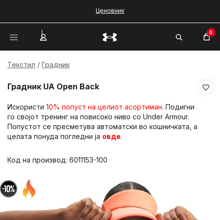
Ценовник
0
Текстил
Градник
Градник UA Open Back
Искористи
10% попуст на целиот асортиман.
Подигни
го својот тренинг на повисоко ниво со Under Armour.
Попустот се пресметува автоматски во кошничката, а
целата понуда погледни ја
овде
.
Код на производ:
6011153-100