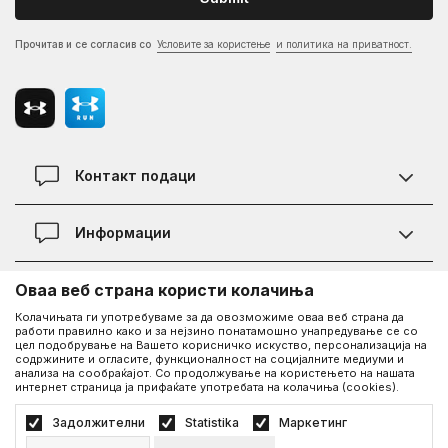
Прочитав и се согласив со
Условите за користење
и политика на приватност.
Контакт подаци
Контакт
Информации
Локации
Правила на KVANTUM PLUS програмата
Оваа веб страна користи колачиња
Информации за Under Armour
Статус на нарачка
Колачињата ги употребуваме за да овозможиме оваа веб страна да
работи правилно како и за нејзино понатамошно унапредување се со
За нас - приказната за Under Armour
Политика на приватност
UA Social
цел подобрување на Вашето корисничко искуство, персонализација на
содржините и огласите, функционалност на социјалните медиуми и
Дознајте повеќе за UA
Најчести прашања
анализа на сообраќајот. Со продолжување на користењето на нашата
интернет страница ја прифаќате употребата на колачиња (cookies).
Facebook
Вработување
Услови на користење
©2026
www.underarmour.mk
, Изработка
NB SOFT
. Сите права задржани.
Задолжителни
Statistika
Маркетинг
Соработка
Како да купите
Политика на приватност
Услови на користење