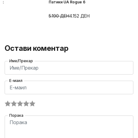
ck
Патики UA Rogue 6
Н
5.190
ДЕН
4.152
ДЕН
Остави коментар
Име/Прекар
Е-маил
Порака