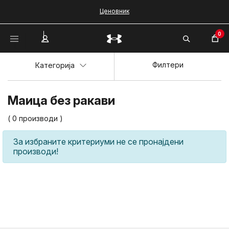
Ценовник
0
Филтери
Категорија
Маица без ракави
( 0 производи )
За избраните критериуми не се пронајдени
производи!