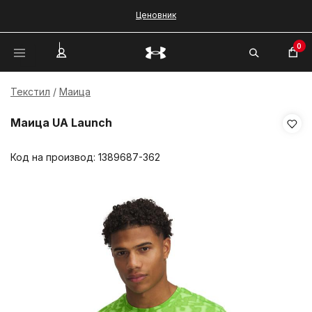
Ценовник
0
Текстил
Маица
Маица UA Launch
Код на производ:
1389687-362