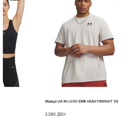
Маица UA M LOGO EMB HEAVYWEIGHT SS
ЕН
2.290
ДЕН