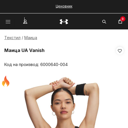
Ценовник
0
Текстил
Маица
Маица UA Vanish
Код на производ:
6000640-004