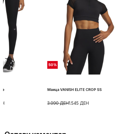
50
%
ite
Маица VANISH ELITE CROP SS
ЕН
3.090
ДЕН
1.545
ДЕН