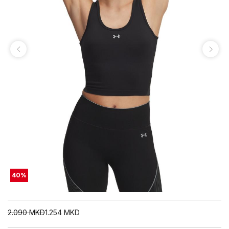
40
%
2.090
MKD
1.254
MKD