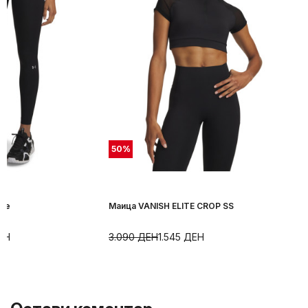
50
%
ite
Маица VANISH ELITE CROP SS
ЕН
3.090
ДЕН
1.545
ДЕН