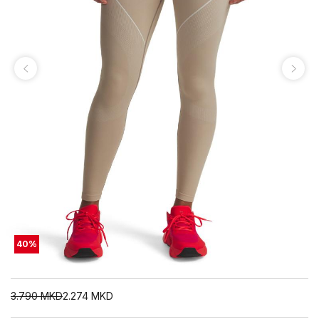
40
%
3.790
MKD
2.274
MKD