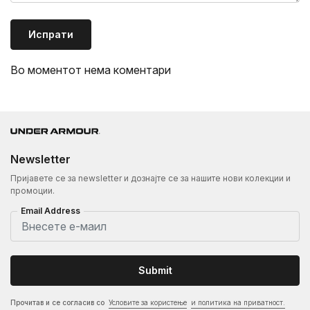
Испрати
Во моментот нема коментари
Newsletter
Пријавете се за newsletter и дознајте се за нашите нови колекции и
промоции.
Email Address
Submit
Прочитав и се согласив со
Условите за користење
и политика на приватност.