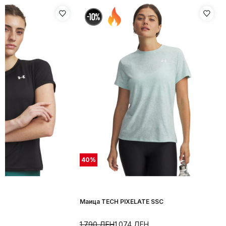
40
%
h
Маица TECH PIXELATE SSC
Н
1.790
ДЕН
1.074
ДЕН