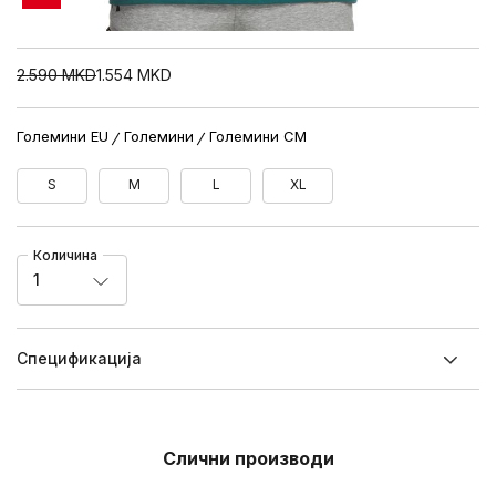
2.590
MKD
1.554
MKD
Големини EU
Големини
Големини CM
S
M
L
XL
Количина
1
Спецификацијa
Слични производи