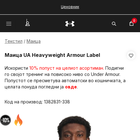
Ценовник
0
Текстил
Маица
Маица UA Heavyweight Armour Label
Искористи
10% попуст на целиот асортиман.
Подигни
го својот тренинг на повисоко ниво со Under Armour.
Попустот се пресметува автоматски во кошничката, а
целата понуда погледни ја
овде
.
Код на производ:
1382831-338