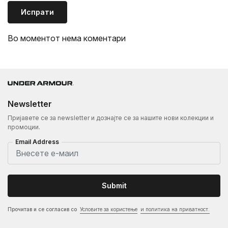
Испрати
Во моментот нема коментари
Newsletter
Пријавете се за newsletter и дознајте се за нашите нови колекции и
промоции.
Email Address
Submit
Прочитав и се согласив со
Условите за користење
и политика на приватност.