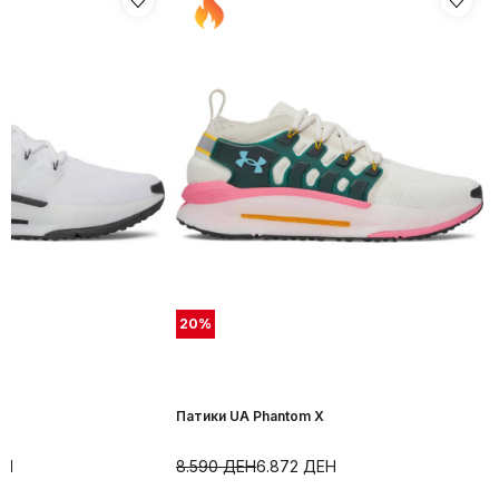
20
%
X
Патики UA Phantom X
ЕН
8.590
ДЕН
6.872
ДЕН