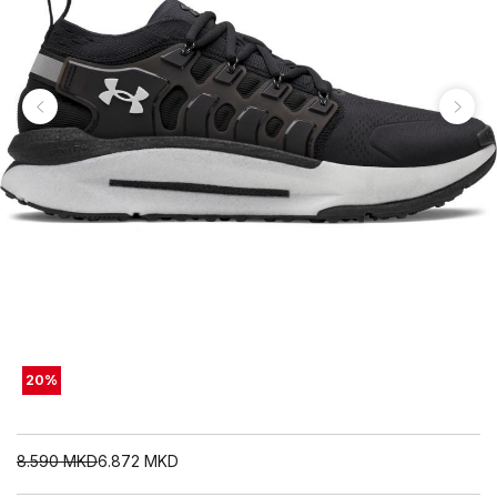
20
%
8.590
MKD
6.872
MKD