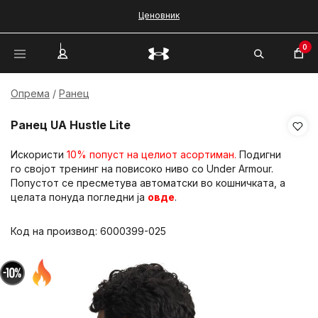
Ценовник
0
Опрема
Ранец
Ранец UA Hustle Lite
Искористи
10% попуст на целиот асортиман.
Подигни
го својот тренинг на повисоко ниво со Under Armour.
Попустот се пресметува автоматски во кошничката, а
целата понуда погледни ја
овде
.
Код на производ:
6000399-025