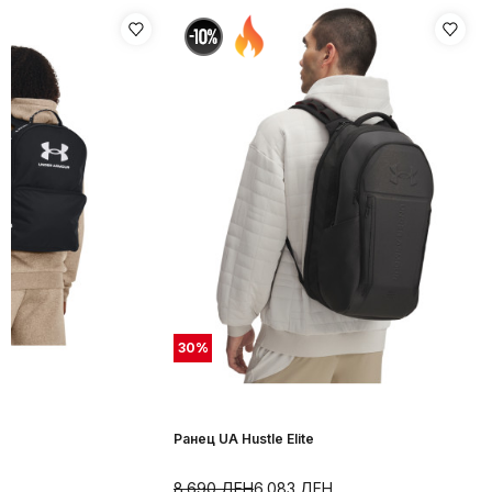
30
%
Ранец UA Hustle Elite
Н
8.690
ДЕН
6.083
ДЕН