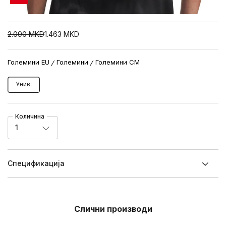
2.090
MKD
1.463
MKD
Големини EU
Големини
Големини CM
Унив.
Количина
1
Спецификацијa
Слични производи