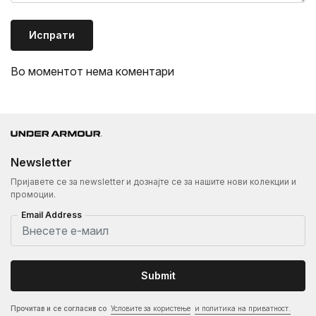
Испрати
Во моментот нема коментари
Newsletter
Пријавете се за newsletter и дознајте се за нашите нови колекции и
промоции.
Email Address
Submit
Прочитав и се согласив со
Условите за користење
и политика на приватност.