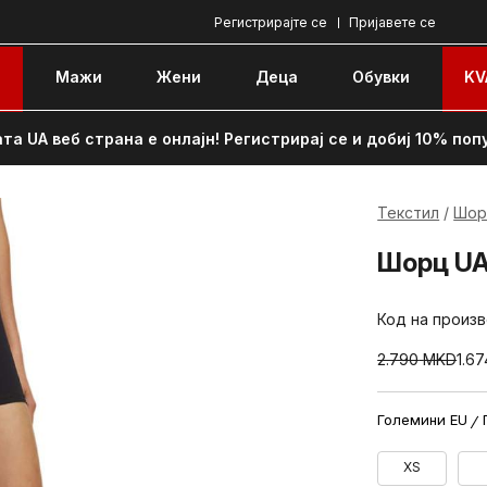
Регистрирајте се
Пријавете се
e
Мажи
Жени
Децa
Обувки
KV
та UA веб страна е онлајн! Регистрирај се и добиј 10% поп
Текстил
Шор
Шорц UA 
Код на произ
2.790
MKD
1.6
Големини EU
XS