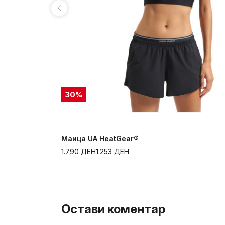
30
%
Маица UA HeatGear®
1.790
ДЕН
1.253
ДЕН
Остави коментар