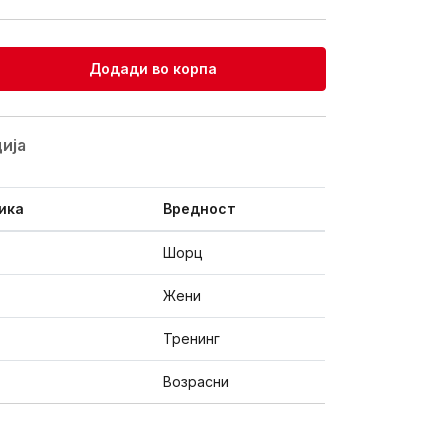
Додади во корпа
ијa
ика
Вредност
Шорц
Жени
Тренинг
Возрасни