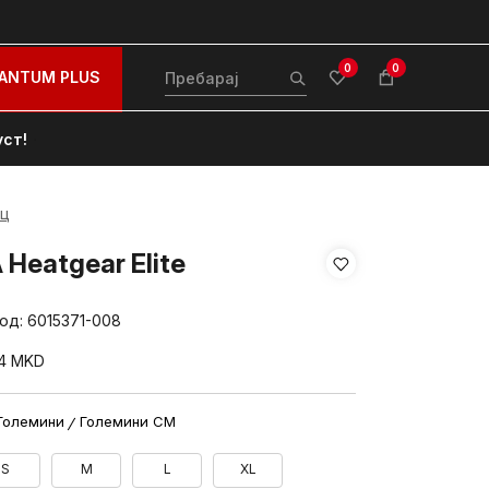
0
0
ANTUM PLUS
уст!
ц
Heatgear Elite
вод:
6015371-008
74
MKD
Големини
Големини CM
S
M
L
XL