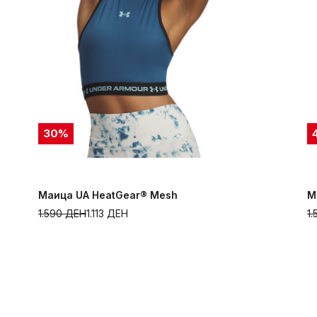
30
%
Маица UA HeatGear® Mesh
М
1.590
ДЕН
1.113
ДЕН
1