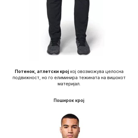
Потенок, атлетски крој
кој овозможува целосна
подвижност, но го елиминира тежината на вишокот
материјал.
Поширок крој