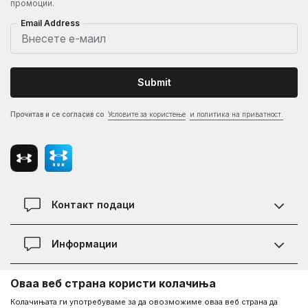
промоции.
Email Address
Submit
Прочитав и се согласив со
Условите за користење
и политика на приватност.
Контакт подаци
Контакт
Информации
Локации
Правила на KVANTUM PLUS програмата
Оваа веб страна користи колачиња
Информации за Under Armour
Статус на нарачка
Колачињата ги употребуваме за да овозможиме оваа веб страна да