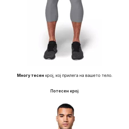
Многу тесен
крој, кој прилега на вашето тело.
Потесен крој