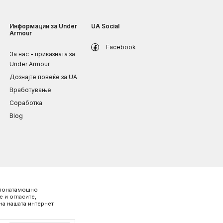
Информации за Under
UA Social
Armour
Facebook
За нас - приказната за
Under Armour
Дознајте повеќе за UA
Вработување
Соработка
Blog
о понатамошно
 и огласите,
на нашата интернет