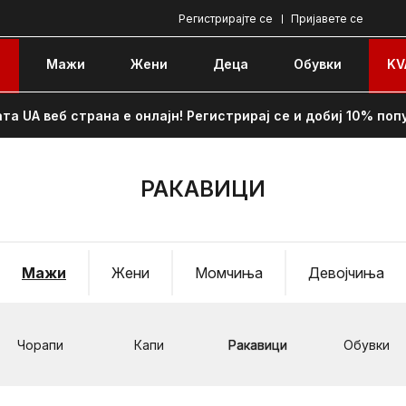
Регистрирајте се
Пријавете се
e
Мажи
Жени
Децa
Обувки
KV
та UA веб страна е онлајн! Регистрирај се и добиј 10% поп
РАКАВИЦИ
Мажи
Жени
Момчиња
Девојчиња
Чорапи
Капи
Ракавици
Обувки