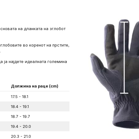
новата на дланката на зглобот
глобовите во коренот на прстите,
.
а ја најдете идеалната големина
Должина на раце (cm)
17.5 - 18.1
18.4 - 19.1
18.7 - 19.7
19.4 - 20.0
20.3 - 21.0