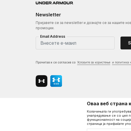
XL
8 ⅞ – 9 ⅜
XXL
9 ½ – 10
Newsletter
Пријавете се за newsletter и дознајте се за нашите но
промоции.
МАЖИ
Обем на раце (in)
Email Address
S
SM-C
7 ⅜ – 7 ⅞
MD-C
8 – 8 ½
Прочитав и се согласив со
Условите за користење
и политика 
M/L-C
8 ¼ – 8 ⅞
LG-C
8 ⅝ – 9 ⅛
XL-C
9 ¼ – 9 ¾
Оваа веб страна 
Колачињата ги употребува
унапредување се со цел п
функционалност на соција
страница ја прифаќате упо