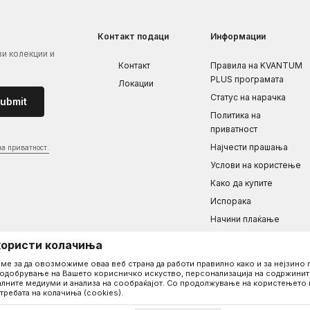
8 - 8 ¼
8 ⅜ – 8 ⅝
Контакт подаци
Информации
ви колекции и
Контакт
Правила на KVANTUM
PLUS програмата
Должина на раце (in)
Локации
Статус на нарачка
ubmit
6 ¾ – 7
Политика на
7 ⅛ – 7 ⅜
приватност
Најчести прашања
на приватност.
7 ¼ - 7 ⅝
Услови на користење
7 ½ – 7 ¾
Како да купите
7 ⅞ – 8 ⅛
Испорака
Начини плаќање
Рекламациja
користи колачиња
Враќање / замена на
ме за да овозможиме оваа веб страна да работи правилно како и за нејзин
производот
одобрување на Вашето корисничко искуство, персонализација на содржините
лните медиуми и анализа на сообраќајот. Со продолжување на користењето 
Одреди ја големината
требата на колачиња (cookies).
Ценовник