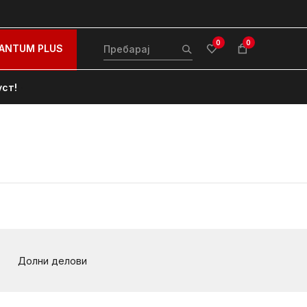
0
0
ANTUM PLUS
уст!
Долни делови