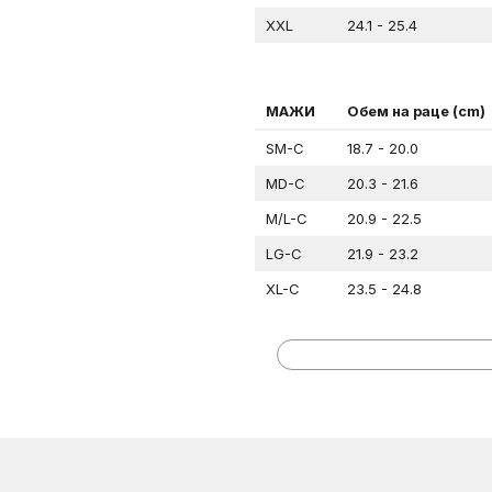
XXL
24.1 - 25.4
МАЖИ
Обем на раце (cm)
SM-C
18.7 - 20.0
MD-C
20.3 - 21.6
M/L-C
20.9 - 22.5
LG-C
21.9 - 23.2
XL-C
23.5 - 24.8
МАЖИ
Обем на раце (in)
ЦЕНТИМЕТРИ
SM
7 – 7½
MD
7 ⅝ – 8 ⅛
M/L
7 ⅞ – 8 ½
LG
8 ¼ – 8 ¾