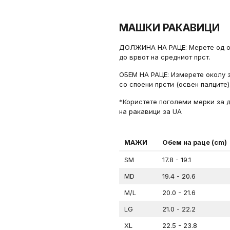
МАШКИ РАКАВИЦИ
ДОЛЖИНА НА РАЦЕ: Мерете од ос
до врвот на средниот прст.
ОБЕМ НА РАЦЕ: Измерете околу з
со споени прсти (освен палците)
*Користете поголеми мерки за д
на ракавици за UA
МАЖИ
Обем на раце (cm)
SM
17.8 - 19.1
MD
19.4 - 20.6
M/L
20.0 - 21.6
LG
21.0 - 22.2
XL
22.5 - 23.8