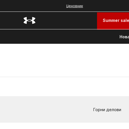
Ценовник
Summer sal
Нова
Горни делови