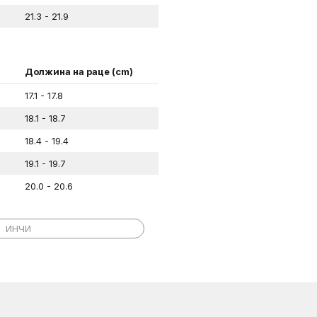
21.3 - 21.9
Должина на раце (cm)
17.1 - 17.8
18.1 - 18.7
18.4 - 19.4
19.1 - 19.7
20.0 - 20.6
Должина на раце (in)
ИНЧИ
6 ⅞ – 7 ⅛
7 ¼ – 7 ½
7 ⅜ – 7 ¾
7 ⅝ – 7 ⅞