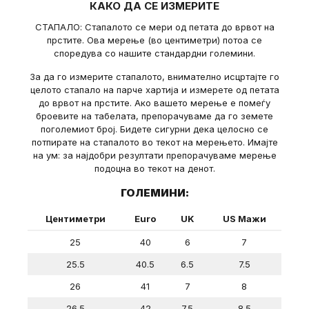
КАКО ДА СЕ ИЗМЕРИТЕ
СТАПАЛО: Стапалото се мери од петата до врвот на
прстите. Ова мерење (во центиметри) потоа се
споредува со нашите стандардни големини.
За да го измерите стапалото, внимателно исцртајте го
целото стапало на парче хартија и измерете од петата
до врвот на прстите. Ако вашето мерење е помеѓу
броевите на табелата, препорачуваме да го земете
поголемиот број. Бидете сигурни дека целосно се
потпирате на стапалото во текот на мерењето. Имајте
на ум: за најдобри резултати препорачуваме мерење
подоцна во текот на денот.
ГОЛЕМИНИ:
Центиметри
Euro
UK
US Мажи
25
40
6
7
25.5
40.5
6.5
7.5
26
41
7
8
26.5
42
7.5
8.5