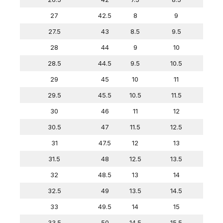
27
42.5
8
9
27.5
43
8.5
9.5
28
44
9
10
28.5
44.5
9.5
10.5
29
45
10
11
29.5
45.5
10.5
11.5
30
46
11
12
30.5
47
11.5
12.5
31
47.5
12
13
31.5
48
12.5
13.5
32
48.5
13
14
32.5
49
13.5
14.5
33
49.5
14
15
33.5
50
14.5
15.5