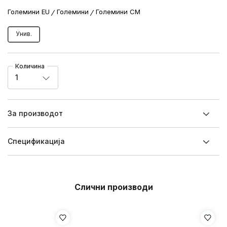
Големини EU
Големини
Големини CM
Унив.
Количина
1
За производот
Спецификацијa
Слични производи