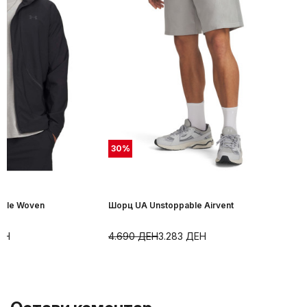
30
%
able Woven
Шорц UA Unstoppable Airvent
ЕН
4.690
ДЕН
3.283
ДЕН