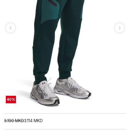
40
%
5.190
MKD
3.114
MKD