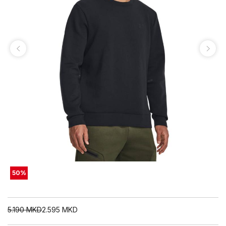
50
%
5.190
MKD
2.595
MKD