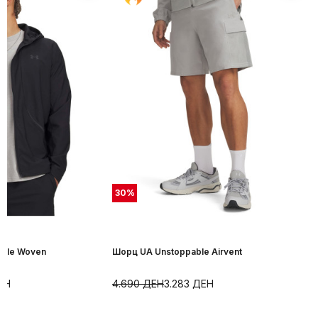
30
%
able Woven
Шорц UA Unstoppable Airvent
ЕН
4.690
ДЕН
3.283
ДЕН