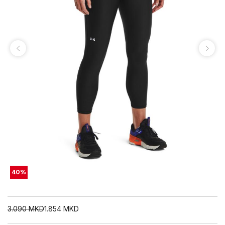
40
%
3.090
MKD
1.854
MKD