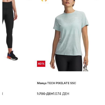
40
%
Маица TECH PIXELATE SSC
ЕН
1.790
ДЕН
1.074
ДЕН