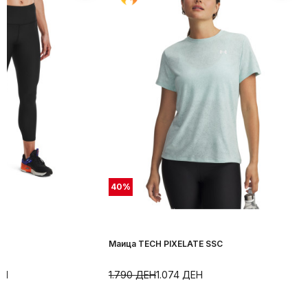
40
%
Маица TECH PIXELATE SSC
ЕН
1.790
ДЕН
1.074
ДЕН