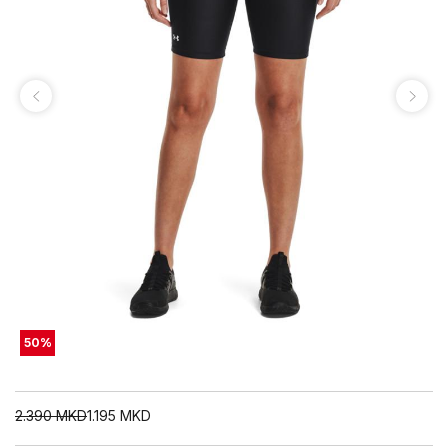
50
%
2.390
MKD
1.195
MKD